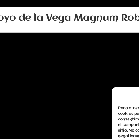
oyo de la Vega Magnum Rob
Para ofrec
cookies pa
consentim
el comport
sitio. No 
negativame