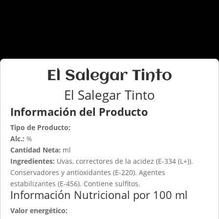
El Salegar Tinto
El Salegar Tinto
Información del Producto
Tipo de Producto:
Alc.:
%
Cantidad Neta:
ml
Ingredientes:
Uvas, correctores de la acidez (E-334 (L+)).
Conservadores y antioxidantes (E-220). Agentes
estabilizantes (E-456). Contiene sulfitos.
Información Nutricional por 100 ml
Valor energético: