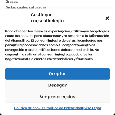
Grasas:
De las cuales saturadas:
Hidratos de carbono:
Gestionar
De los cuales azúcares:
consentimiento
Proteínas:
Sal:
Para ofrecer las mejores experiencias, utilizamos tecnologías
Consumo Responsable:
como las cookies para almacenar y/o acceder a la información
del dispositivo. El consentimiento de estas tecnologías nos
permitirá procesar datos como el comportamiento de
navegación o las identificaciones únicas en este sitio. No
consentir o retirar el consentimiento, puede afectar
negativamente a ciertas características y funciones.
Etiquetado Ambiental para envases:
Botella:
Cápsula:
Tapón:
Aceptar
Denegar
Ver preferencias
Política de cookies
Política de Privacidad
Aviso Legal